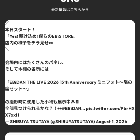
最新情報はこちらから
／
本日スタート！
「Yes! 駆け込め! 僕らのEBiSTORE」
店内の様子をチラ見せ👀
＼
会場内にはたくさんのパネル、
そして本棚の各所には
「EBiDAN THE LIVE 2026 15th Anniversary ミニフォト〜隣の
席セット〜」
の撮影時に使用した小物も展示中🎾📔
全部見つけられるかな？！👀
#EBiDAN
…
pic.twitter.com/P6rHX
X7xxH
— SHIBUYA TSUTAYA (@SHIBUYATSUTAYA)
August 1, 2026