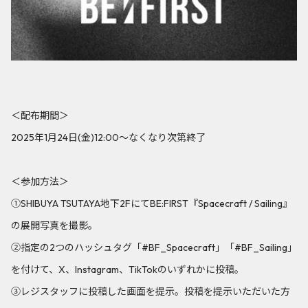
＜配布期間＞
2025年1月24日(金)12:00～なくなり次第終了
＜参加方法＞
①SHIBUYA TSUTAYA地下2FにてBE:FIRST『Spacecraft / Sailing』
の展開写真を撮影。
②指定の2つのハッシュタグ「#BF_Spacecraft」「#BF_Sailing」
を付けて、X、Instagram、TikTokのいずれかに投稿。
③レジスタッフに投稿した画面を提示。投稿を提示いただいた方