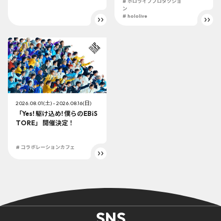
# ホロライブプロダクショ
ン
# hololive
2026.08.01(土) - 2026.08.16(日)
「Yes! 駆け込め! 僕らのEBiS
TORE」 開催決定！
# コラボレーションカフェ
SNS