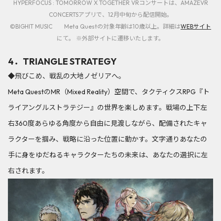
HYPERFOCUS : TOMORROW X TOGETHER VRコンサートは、AMAZEVR
CONCERTSアプリで、12月中旬から配信開始。
©BIGHIT MUSIC Meta Questの対象年齢は10歳以上。詳細は
WEBサイト
にて。 ※外部サイトに遷移いたします。
4．TRIANGLE STRATEGY
◆飛びこめ、戦乱の大地ノゼリアへ。
Meta QuestのMR（Mixed Reality）空間で、タクティクスRPG『ト
ライアングルストラテジー』の世界を楽しめます。戦場の上下左
右360度あらゆる角度から自由に見渡しながら、配備されたキャ
ラクターを掴み、戦略に沿った位置に動かす。文字通りあなたの
手に身をゆだねるキャラクターたちの未来は、あなたの選択に左
右されます。