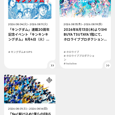
2026.08.04(火) - 2026.08.11(火)
2026.08.13(木) - 2026.08.19(水)
「キングダム」連載20周年
2026年8月13日(木)よりSHI
記念イベント「キンキンキ
BUYA TSUTAYA 1階にて、
ングダム」8月4日（火）よ
ホロライブプロダクション
り開催!!
この夏最大級のTシャツ展示
イベントを開催！
# キングダム
# SIPS
# ホロライブ
# ホロライブプロダクショ
ン
# hololive
2026.08.01(土) - 2026.08.16(日)
「Yes! 駆け込め! 僕らのEBiS