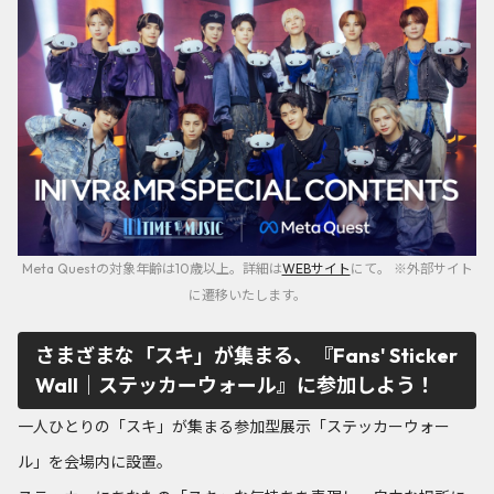
Meta Questの対象年齢は10歳以上。詳細は
WEBサイト
にて。 ※外部サイト
に遷移いたします。
さまざまな「スキ」が集まる、『Fans' Sticker
Wall｜ステッカーウォール』に参加しよう！
一人ひとりの「スキ」が集まる参加型展示「ステッカーウォー
ル」を会場内に設置。