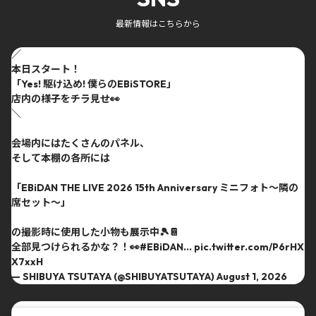
最新情報はこちらから
／
本日スタート！
「Yes! 駆け込め! 僕らのEBiSTORE」
店内の様子をチラ見せ👀
＼
会場内にはたくさんのパネル、
そして本棚の各所には
「EBiDAN THE LIVE 2026 15th Anniversary ミニフォト〜隣の
席セット〜」
の撮影時に使用した小物も展示中🎾📔
全部見つけられるかな？！👀
#EBiDAN
…
pic.twitter.com/P6rHX
X7xxH
— SHIBUYA TSUTAYA (@SHIBUYATSUTAYA)
August 1, 2026