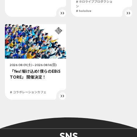
# ホロライブプロダクショ
ン
# hololive
2026.08.01(土) - 2026.08.16(日)
「Yes! 駆け込め! 僕らのEBiS
TORE」 開催決定！
# コラボレーションカフェ
SNS