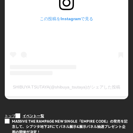
この投稿をInstagramで見る
SHIBUYA TSUTAYA(@shibuya_tsutaya)がシェアした投稿
トップ
イベント一覧
MA55IVE THE RAMPAGE NEW SINGLE『EMPIRE CODE』の発売を記
念して、シブツタ地下2Fにてパネル展示&展示パネル抽選プレゼント企
画の開催が決定！