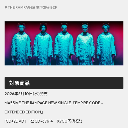
# THE RAMPAGE
# 地下2F
# B2F
対象商品
2026年6月10日(水)発売
MA55IVE THE RAMPAGE NEW SINGLE『EMPIRE CODE -
EXTENDED EDITION』
[CD+2DVD] RZCD-67614 9,900円(税込)