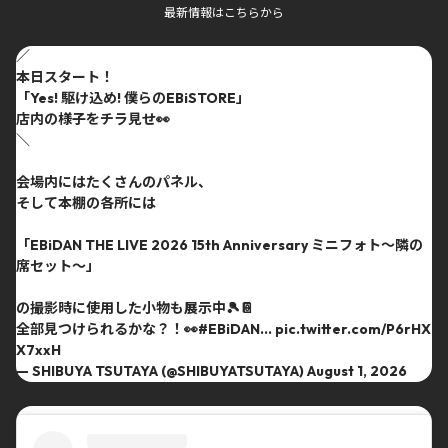
最新情報はこちらから
／
本日スタート！
「Yes! 駆け込め! 僕らのEBiSTORE」
店内の様子をチラ見せ👀
＼
会場内にはたくさんのパネル、
そして本棚の各所には
「EBiDAN THE LIVE 2026 15th Anniversary ミニフォト〜隣の
席セット〜」
の撮影時に使用した小物も展示中🎾📔
全部見つけられるかな？！👀
#EBiDAN
…
pic.twitter.com/P6rHX
X7xxH
— SHIBUYA TSUTAYA (@SHIBUYATSUTAYA)
August 1, 2026