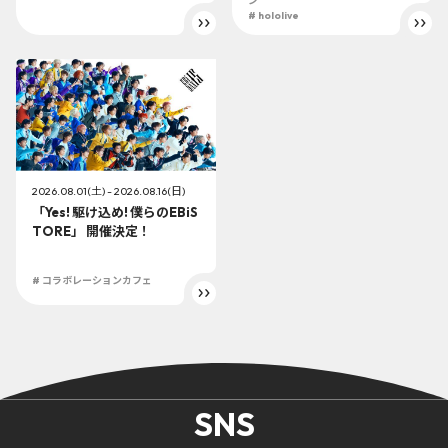
ン
# hololive
2026.08.01(土) - 2026.08.16(日)
「Yes! 駆け込め! 僕らのEBiS
TORE」 開催決定！
# コラボレーションカフェ
SNS