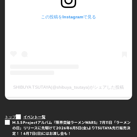
この投稿をInstagramで見る
SHIBUYA TSUTAYA(@shibuya_tsutaya)がシェアした投稿
トップ
イベント一覧
M.S.S Projectアルバム『限界突破ラーメンWARS』7月11日「ラーメン
の日」リリースに先駆けて2026年6月5日(金)よりTSUTAYA先行販売決
定！！6月7日(日)にはお渡し会も！