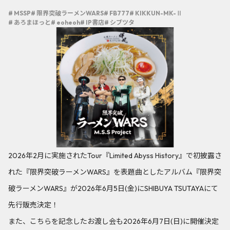
# MSSP
# 限界突破ラーメンWARS
# FB777
# KIKKUN-MK-Ⅱ
# あろまほっと
# eoheoh
# IP書店
# シブツタ
2026年2月に実施されたTour『Limited Abyss History』で初披露さ
れた『限界突破ラーメンWARS』を表題曲としたアルバム『限界突
破ラーメンWARS』が2026年6月5日(金)にSHIBUYA TSUTAYAにて
先行販売決定！
また、こちらを記念したお渡し会も2026年6月7日(日)に開催決定