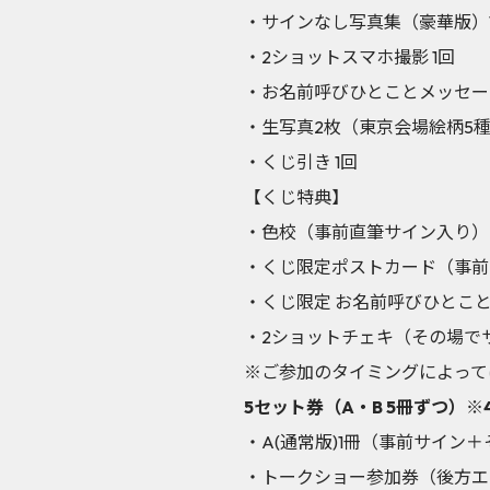
・サインなし写真集（豪華版）
・2ショットスマホ撮影 1回
・お名前呼びひとことメッセー
・生写真2枚（東京会場絵柄5
・くじ引き 1回
【くじ特典】
・色校（事前直筆サイン入り）
・くじ限定ポストカード（事前
・くじ限定 お名前呼びひとこ
・2ショットチェキ（その場で
※ご参加のタイミングによって
5セット券（A・B 5冊ずつ）※
・A(通常版)1冊（事前サイ
・トークショー参加券（後方エ