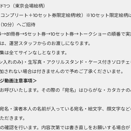
ド1つ（東京会場絵柄）
コンプリート＋10セット券限定絵柄1枚）※10セット限定絵柄
（10分）へご招待
券→B1冊券→5セット券→10セット券→トークショーの順番で
は、運営スタッフからのお渡しになります。
集は全てサインなしとなります。
イン入れのみ)・生写真・アクリルスタンド・ケース付きソロチ
加されない場合は付きませんので予めご了承くださいませ。
ジ動画注意事項＞
お呼びいたします。その際の「宛名」はひらがな・カタカナの
宛名・演者本人の名前が入っている宛名・絵文字、顔文字など
ただきます。
の確認を行います。内容次第では書き直しをお願いする場合が