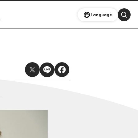
Language
s
！