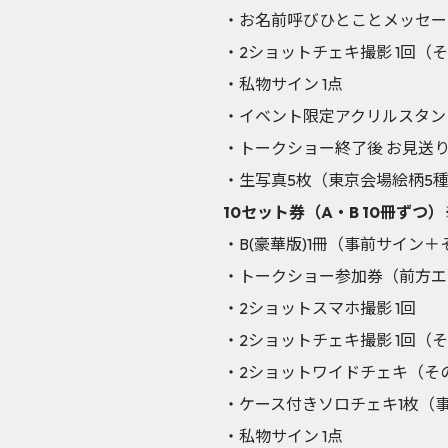
・お名前呼びひとことメッセー
・2ショットチェキ撮影 1回（
・私物サイン 1点
・イベント限定アクリルスタン
・トークショー終了後 お見送
・生写真5枚（東京会場絵柄5
10セット券（A・B 10冊ずつ）
・B(豪華版)1冊（事前サイ
・トークショー参加券（前方エ
・2ショットスマホ撮影 1回
・2ショットチェキ撮影 1回（
・2ショットワイドチェキ（そ
・ケース付きソロチェキ1枚（
・私物サイン 1点