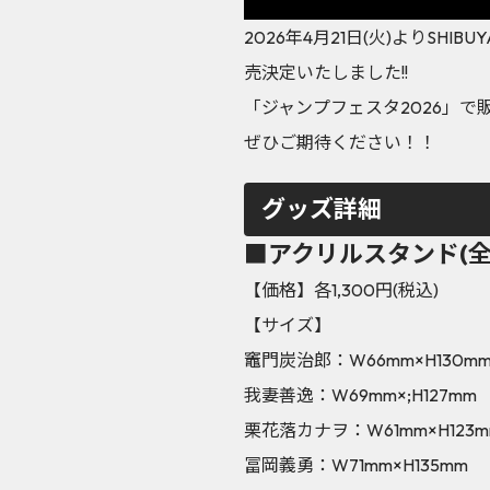
2026年4月21日(火)よりSH
売決定いたしました!!
「ジャンプフェスタ2026」
ぜひご期待ください！！
グッズ詳細
■アクリルスタンド(全
【価格】各1,300円(税込)
【サイズ】
竈門炭治郎：W66mm×H130m
我妻善逸：W69mm×;H127mm
栗花落カナヲ：W61mm×H123m
冨岡義勇：W71mm×H135mm