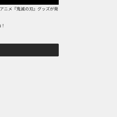
トアにてアニメ『鬼滅の刃』グッズが発
山！