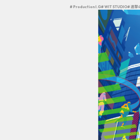
# Production I.G
# WIT STUDIO
# 進撃