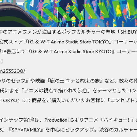
界中のアニメファンが注目するポップカルチャーの聖地「SHIBUYA T
DIOの公式ストア『I.G ＆ WIT Anime Studio Store TOKYO』コ
P書店にて『I.G ＆ WIT Anime Studio Store KYOTO
！
ten2535200/
わりのセラフ』や映画『鹿の王 ユナと約束の旅』など、数々の
氏による「アニメの視点で描かれた渋谷」をテーマとしたコン
tudio Store TOKYO』にて商品をご購入いただいたお客様に「コン
ップ第1弾は、Production I.Gよりアニメ「ハイキュー‼」が
 1～3』『SPY×FAMILY』を中心にピックアップ。渋谷のカル