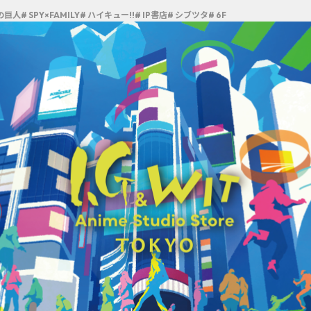
の巨人
# SPY×FAMILY
# ハイキュー!!
# IP書店
# シブツタ
# 6F