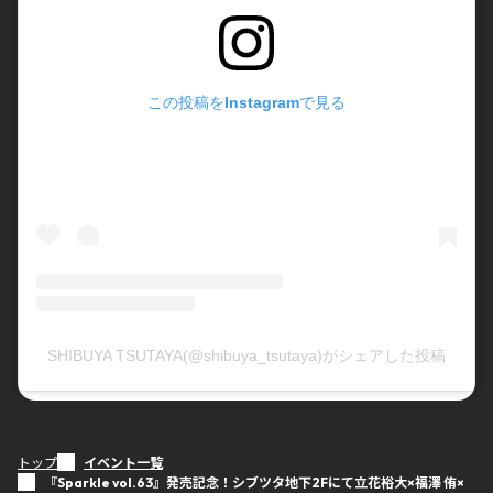
この投稿をInstagramで見る
SHIBUYA TSUTAYA(@shibuya_tsutaya)がシェアした投稿
トップ
イベント一覧
『Sparkle vol.63』発売記念！シブツタ地下2Fにて立花裕大×福澤 侑×