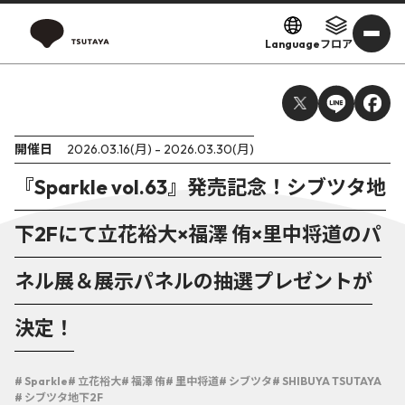
Language
フロア
開催日
2026.03.16(月) - 2026.03.30(月)
『Sparkle vol.63』発売記念！シブツタ地
下2Fにて立花裕大×福澤 侑×里中将道のパ
ネル展＆展示パネルの抽選プレゼントが
決定！
# Sparkle
# 立花裕大
# 福澤 侑
# 里中将道
# シブツタ
# SHIBUYA TSUTAYA
# シブツタ地下2F