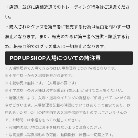
・店頭、並びに店舗近辺でのトレーディング行為はご遠慮くださ
い。
・購入されたグッズを第三者に転売する行為は理由を問わず一切
禁止となります。また、転売のために第三者へ提供・譲渡する行
為、転売目的でのグッズ購入は一切禁止となります。
POP UP SHOP入場についての諸注意
・入場整理券で入場できるのは1入場整理券につき1名様となります。
※小学生以上から入場整理券が必要です。
※未就学児は無料です。（入場券不要です)
※小学生以下のお客様は必ず保護者(18歳以上)が同伴でご入場ください。
・混雑状況により、入場・退場タイミングの調整をご相談させていただく場
合がございます。入場整理券記載の時間についてはあくまで目安であり、お
申込みいただいた回の時間内での入場を保証するものではございませんの
で、お時間には余裕をもってお越しください。
・会場内の展示物にはお手を触れないようご注意ください。
・写真撮影は写真撮影のみ可能、動画撮影・録音は一切禁止です。