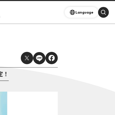
Language
s
定！