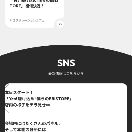
「Yes! 駆け込め! 僕らのEBiS
TORE」 開催決定！
# コラボレーションカフェ
SNS
最新情報はこちらから
／
本日スタート！
「Yes! 駆け込め! 僕らのEBiSTORE」
店内の様子をチラ見せ👀
＼
会場内にはたくさんのパネル、
そして本棚の各所には