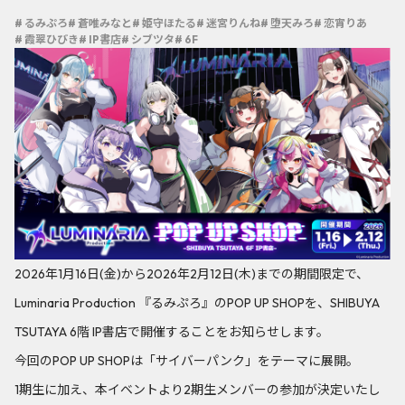
# るみぷろ
# 蒼唯みなと
# 姫守ほたる
# 迷宮りんね
# 堕天みろ
# 恋宵りあ
# 霞翠ひびき
# IP書店
# シブツタ
# 6F
2026年1月16日(金)から2026年2月12日(木)までの期間限定で、
Luminaria Production 『るみぷろ』のPOP UP SHOPを、SHIBUYA
TSUTAYA 6階 IP書店で開催することをお知らせします。
今回のPOP UP SHOPは「サイバーパンク」をテーマに展開。
1期生に加え、本イベントより2期生メンバーの参加が決定いたし