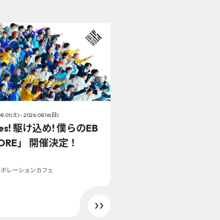
8.01(土) - 2026.08.16(日)
es! 駆け込め! 僕らのEB
TORE」 開催決定！
ラボレーションカフェ