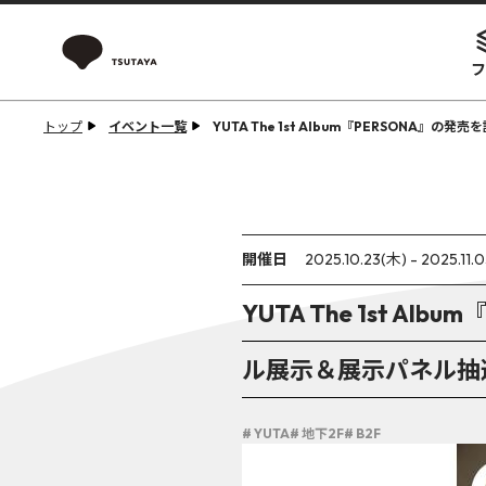
フ
トップ
イベント一覧
YUTA The 1st Album『PERSONA
開催日
2025.10.23(木) - 2025.11.
YUTA The 1st A
ル展示＆展示パネル抽
# YUTA
# 地下2F
# B2F