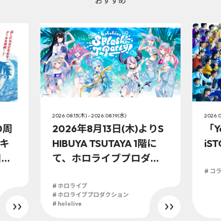
おすすめ
2026.08.13(木) - 2026.08.19(水)
2026.0
0周
2026年8月13日(木)よりS
「Y
キ
HIBUYA TSUTAYA 1階に
iS
日
て、ホロライブプロダク
ションこの夏最大級のTシ
# コ
ャツ展示イベントを開
# ホロライブ
# ホロライブプロダクション
催！
# hololive