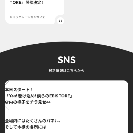
TORE」 開催決定！
# コラボレーションカフェ
SNS
最新情報はこちらから
／
本日スタート！
「Yes! 駆け込め! 僕らのEBiSTORE」
店内の様子をチラ見せ👀
＼
会場内にはたくさんのパネル、
そして本棚の各所には