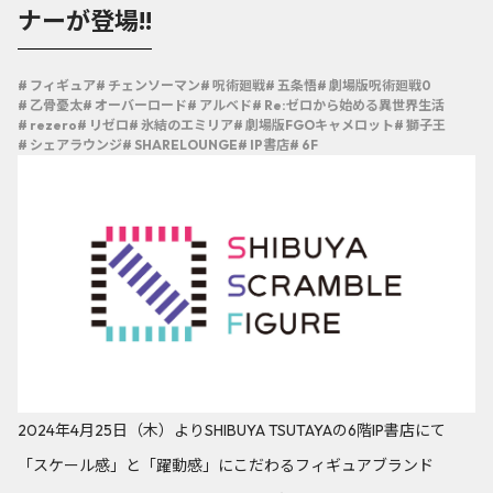
ナーが登場!!
# フィギュア
# チェンソーマン
# 呪術廻戦
# 五条悟
# 劇場版呪術廻戦0
# 乙骨憂太
# オーバーロード
# アルベド
# Re:ゼロから始める異世界生活
# rezero
# リゼロ
# 氷結のエミリア
# 劇場版FGOキャメロット
# 獅子王
# シェアラウンジ
# SHARELOUNGE
# IP書店
# 6F
2024年4月25日（木）よりSHIBUYA TSUTAYAの6階IP書店にて
「スケール感」と「躍動感」にこだわるフィギュアブランド