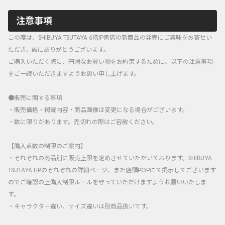
注意事項
この度は、SHIBUYA TSUTAYA 6階IP書店の新商品の発売にご興味をお寄せい
ただき、誠にありがとうございます。
ご購入いただく際に、円滑なお買い物をお約束するために、以下の注意事項
をご一読いただきますようお願い申し上げます。
●販売に関する事項
・販売価格・掲載内容・商品画像は変更になる場合がございます。
・数に限りがあります。売切れの際はご容赦ください。
【購入点数の制限のご案内】
・それぞれの商品別に販売上限を定めさせていただいております。SHIBUYA
TSUTAYA HPのそれぞれの詳細ページ、また店頭POPにて掲示してございます
のでご確認の上購入制限ルールを守っていただけますようお願いいたしま
す。
・キャラクター違い、サイズ違いは別商品扱いです。