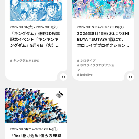
2026.08.04(火) - 2026.08.11(火)
2026.08.13(木) - 2026.08.19(水)
「キングダム」連載20周年
2026年8月13日(木)よりSHI
記念イベント「キンキンキ
BUYA TSUTAYA 1階にて、
ングダム」8月4日（火）よ
ホロライブプロダクション
り開催!!
この夏最大級のTシャツ展示
イベントを開催！
# キングダム
# SIPS
# ホロライブ
# ホロライブプロダクショ
ン
# hololive
2026.08.01(土) - 2026.08.16(日)
「Yes! 駆け込め! 僕らのEBiS