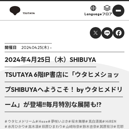
Language
フロア
開催日
2024.04.25(木) -
2024年4月25日（木）SHIBUYA
TSUTAYA 6階IP書店に「ウタヒメショッ
プSHIBUYAへようこそ！ by ウタヒメドリ
ーム」が登場!!毎月特別な展開も!?
# ウタヒメドリーム
# Haze
# 夢咲いぶき
# 桜木舞華
# 真白清美
# HiREN
# 水月ひかり
# 高木凛
# 萩原ひまわり
# 山﨑玲奈
# 鈴木杏奈
# 其原有沙
# 花耶