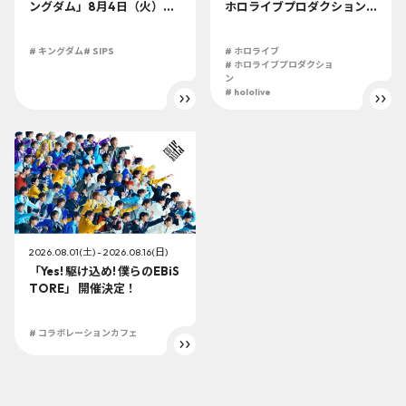
ングダム」8月4日（火）よ
ホロライブプロダクション
り開催!!
この夏最大級のTシャツ展示
イベントを開催！
# キングダム
# SIPS
# ホロライブ
# ホロライブプロダクショ
ン
# hololive
2026.08.01(土) - 2026.08.16(日)
「Yes! 駆け込め! 僕らのEBiS
TORE」 開催決定！
# コラボレーションカフェ