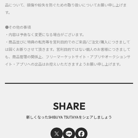
品について、損傷や紛失を防ぐための取り扱いについてお願い申し上げま
す。
●その他の事項
・内容は予告なく変更になる場合がございます。
・商品並びに特典の転売等を営利目的でのご来店/ご注文/購入につきまして
は固くお断りさせて頂きます。営利目的ではない個人のお客様につきまして
も、商品管理の関係上、フリーマーケットサイト・アプリやオークションサ
イト・アプリへの出品はお控えいただきますようお願い申し上げます。
SHARE
新しくなったSHIBUYA TSUTAYAをシェアしましょう