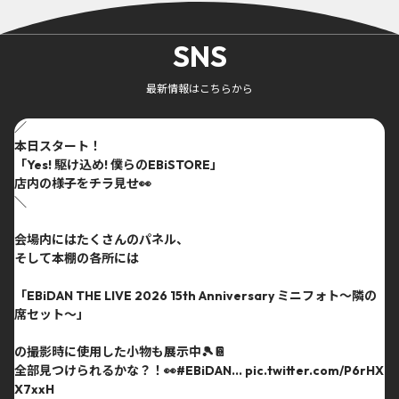
SNS
最新情報はこちらから
／
本日スタート！
「Yes! 駆け込め! 僕らのEBiSTORE」
店内の様子をチラ見せ👀
＼
会場内にはたくさんのパネル、
そして本棚の各所には
「EBiDAN THE LIVE 2026 15th Anniversary ミニフォト〜隣の
席セット〜」
の撮影時に使用した小物も展示中🎾📔
全部見つけられるかな？！👀
#EBiDAN
…
pic.twitter.com/P6rHX
X7xxH