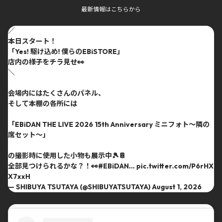
最新情報はこちらから
／
本日スタート！
「Yes! 駆け込め! 僕らのEBiSTORE」
店内の様子をチラ見せ👀
＼
会場内にはたくさんのパネル、
そして本棚の各所には
「EBiDAN THE LIVE 2026 15th Anniversary ミニフォト〜隣の
席セット〜」
の撮影時に使用した小物も展示中🎾📔
全部見つけられるかな？！👀
#EBiDAN
…
pic.twitter.com/P6rHX
X7xxH
— SHIBUYA TSUTAYA (@SHIBUYATSUTAYA)
August 1, 2026