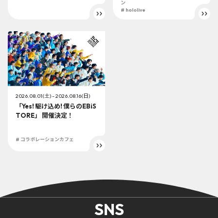
ン
# hololive
2026.08.01(土) - 2026.08.16(日)
「Yes! 駆け込め! 僕らのEBiS
TORE」 開催決定！
# コラボレーションカフェ
SNS