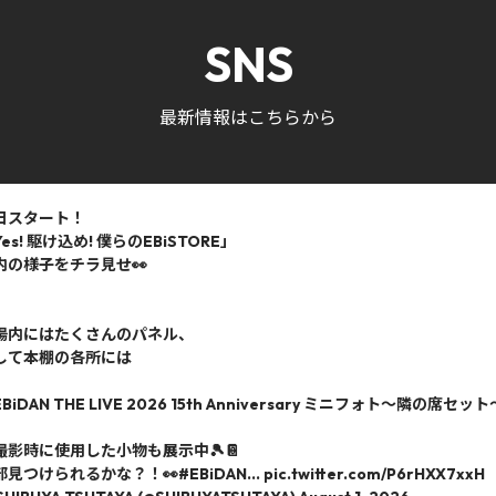
SNS
最新情報はこちらから
日スタート！
es! 駆け込め! 僕らのEBiSTORE」
内の様子をチラ見せ👀
場内にはたくさんのパネル、
して本棚の各所には
BiDAN THE LIVE 2026 15th Anniversary ミニフォト〜隣の席セッ
撮影時に使用した小物も展示中🎾📔
部見つけられるかな？！👀
#EBiDAN
…
pic.twitter.com/P6rHXX7xxH