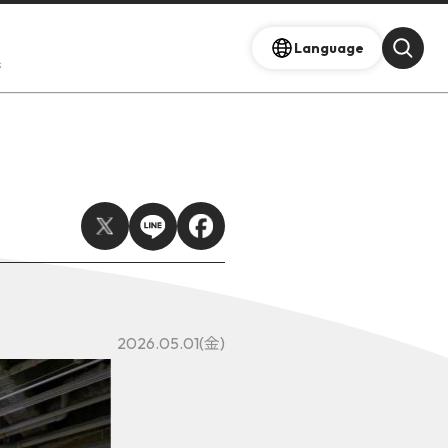
Language
s
2026.05.01(金)