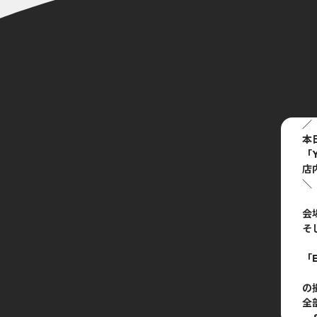
／
本
「Y
店
＼
会
そ
「E
の
全