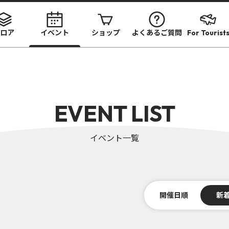
ロア
イベント
ショップ
よくあるご質問
For Tourist
EVENT LIST
イベント一覧
開催日順
新