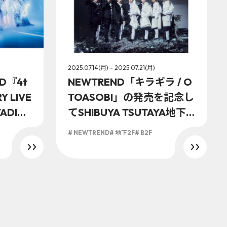
2025.07.14(月) - 2025.07.21(月)
VD『4t
NEWTREND「キラギラ / O
Y LIVE
TOASOBI」の発売を記念し
TADIU
てSHIBUYA TSUTAYA地下2
売決
Fにてパネル展の開催が決
# NEWTREND
# 地下2F
# B2F
AYA地
定！さらにサイン入りパネ
約購入
ルのプレゼント企画も！