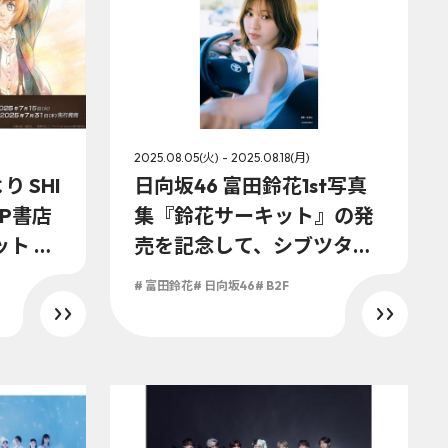
2025.08.05(火) - 2025.08.18(月)
り SHI
日向坂46 富田鈴花1st写真
 IP書店
集『鈴花サーキット』の発
ト TV
売を記念して、シブツタ地
』グッ
下2Fにてパネル展示が開催
# 富田鈴花
# 日向坂46
# B2F
決定！さらに、パネル抽選
プレゼント企画や限定特典
も！！