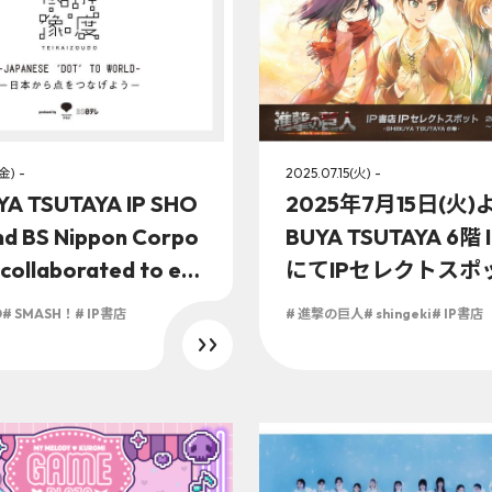
(金) -
2025.07.15(火) -
YA TSUTAYA IP SHO
2025年7月15日(火)よ
nd BS Nippon Corpo
BUYA TSUTAYA 6階
 collaborated to est
にてIPセレクトスポッ
 an apparel brand！T
アニメ『進撃の巨人
O
# SMASH！
# IP書店
# 進撃の巨人
# shingeki
# IP書店
e of the brand is "T
ズ先行販売が決定！
ZOUDO” - JAPANES
T TO WORLD SHIBU
SUTAYA IP書店とBS日
コラボアパレルブラ