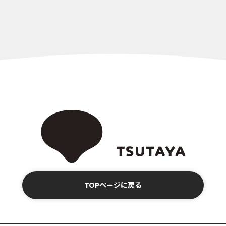
TOPページに戻る