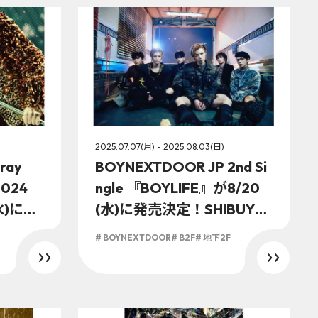
2025.07.07(月) - 2025.08.03(日)
ray
BOYNEXTDOOR JP 2nd Si
2024
ngle 『BOYLIFE』が8/20
水)に発
(水)に発売決定！SHIBUYA
UTAY
TSUTAYA地下2F店頭受取で
# BOYNEXTDOOR
# B2F
# 地下2F
の予約
の予約購入の受付を開始！