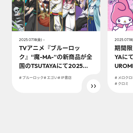
ンド設
像度- J
WORL
2025.07.18(金) -
2025.07.18
TVアニメ『ブルーロッ
期間限定
ク』“魔-MA-”の新商品が全
YAにて
国のTSUTAYAにて2025年7
UROM
月18日(金)より発売決定!!!
開催
# ブルーロック
# エゴい
# IP書店
# メロク
新規描き下ろし＆描き起こ
# クロミ
しイラストのグッズが盛り
沢山！