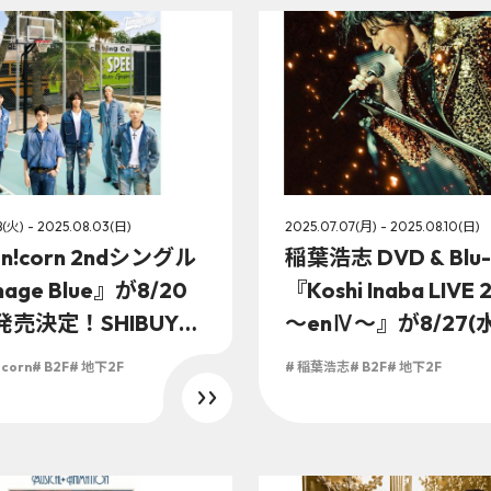
8(火) - 2025.08.03(日)
2025.07.07(月) - 2025.08.10(日)
 Un!corn 2ndシングル
稲葉浩志 DVD & Blu-
age Blue』が8/20
『Koshi Inaba LIVE 
発売決定！SHIBUYA
～enⅣ～』が8/27(
TAYA地下2F店頭受取で
売決定！SHIBUYA TS
!corn
# B2F
# 地下2F
# 稲葉浩志
# B2F
# 地下2F
購入の受付を開始！
A地下2F店頭受取で
購入の受付を開始！