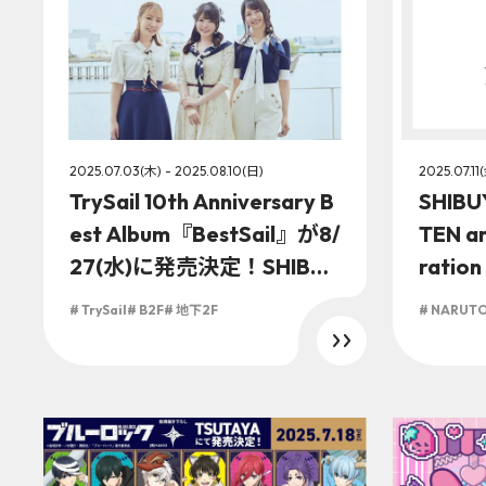
2025.07.03(木) - 2025.08.10(日)
2025.07.11
TrySail 10th Anniversary B
SHIBU
est Album『BestSail』が8/
TEN a
27(水)に発売決定！SHIBUY
ration
A TSUTAYA地下2F店頭受取
ablish
# TrySail
# B2F
# 地下2F
# NARUT
での予約購入の受付を開
he nam
始！
EIKAI
E DO
YA T
テレが