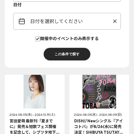
日付
日付を選択してください
開催中のイベントのみ表示する
2026.08.05(水) - 2026.10.31(土)
2026.08.05(水) - 2026.08.09(日)
宮田愛萌 最新刊『夏まで
DISH// Newシングル『アイ
に』発売＆短歌フェス開催
コトバ』が8/26(水)に発売
を記念して、シブツタ地下2
決定！SHIBUYA TSUTAYA