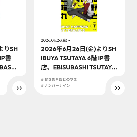
2026.06.26(金) -
)よりSH
2026年6月26日(金)よりSH
 IP書
IBUYA TSUTAYA 6階 IP書
BASHI
店、EBISUBASHI TSUTAYA
て『ビジ
地下1階 大阪IP書店にて『後
# おきぬ
# あとのやま
1)』オ
は野となれ山となれ(下)』
# ナンバーナイン
決
オリジナル特典実施が決
定！！