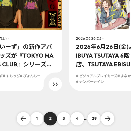
7(土) -
2026.06.26(金) -
いーず」の新作アパ
2026年6月26日(金
ッズが『TOKYO MA
IBUYA TSUTAYA 6階
S CLUB』シリーズに
店、TSUTAYA EBISU
開始！
B1階 大阪 IP書店に
ず
# すもっぴ
# ぴょんちー
# ビジュアルブレイカーズ
# よなか
ュアルブレイカーズ(
# ナンバーナイン
リジナル特典実施が
定！！
1
2
3
4
...
29