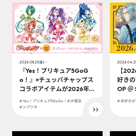
2026.08.21(金) -
2026.04.2
『Yes！プリキュア5GoG
【20
o！』×チュッパチャップス
好きの下
コラボアイテムが2026年8
OP ＠ 
月21日(金)より一部対象のT
階 I
# Yes！プリキュア5GoGo！
# IP書店
# 本好き
SUTAYA店舗にて発売決
リニュ
# シブツタ
定！！
くさん
やフォ
沢山！