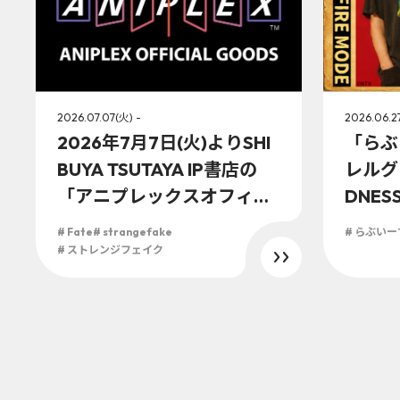
2026.07.07(火) -
2026.06.2
2026年7月7日(火)よりSHI
「らぶ
BUYA TSUTAYA IP書店の
レルグ
「アニプレックスオフィシ
DNES
ャルストア」にてTVアニメ
て販売
# Fate
# strangefake
# らぶいー
『Fate/strange Fake』の
# ストレンジフェイク
グッズが新登場！