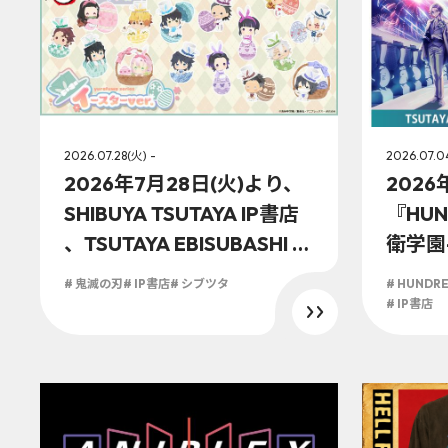
2026.07.28(火) -
2026.07.0
2026年7月28日(火)より、
2026
SHIBUYA TSUTAYA IP書店
『HUN
、TSUTAYA EBISUBASHI 大
衛学園
阪 IP書店、京都 IP書店の
A TSU
# 鬼滅の刃
# IP書店
# シブツタ
# HUNDRE
「アニプレックスオフィシ
P書店
# IP書店
ャルストア」にアニメ『鬼
オフィ
滅の刃』ゆらふわシリーズ
場！
イースターver.が登場！