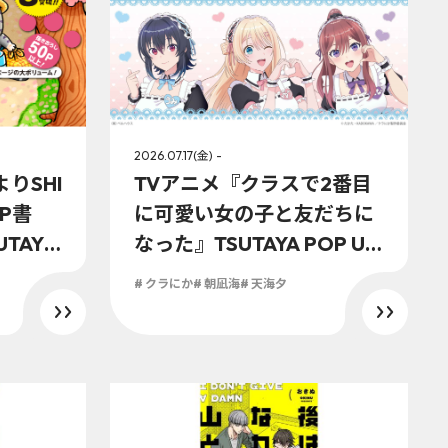
2026.07.17(金) -
よりSHI
TVアニメ『クラスで2番目
IP書
に可愛い女の子と友だちに
UTAYA
なった』TSUTAYA POP UP
都 IP書
SHOPが2026年7月17日
# クラにか
# 朝凪海
# 天海夕
』購入
(金)より開催決定！！ メイ
！
ドをテーマにした描き下ろ
しグッズが盛り沢山！