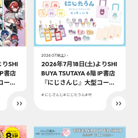
2026.07.18(土) -
よりSHI
2026年7月18日(土)よりSHI
 IP書店
BUYA TSUTAYA 6階 IP書店
コーナ
『にじさんじ』大型コーナ
Anni
ーにて『にじたうんぐっず
ス
# にじさんじ
# にじたうん
# 叶
！！
いち』展開決定！！