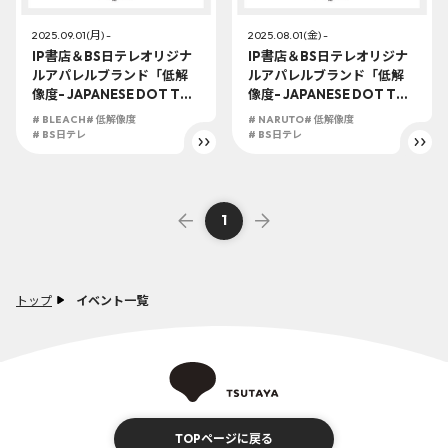
2025.09.01(月) -
2025.08.01(金) -
IP書店＆BS日テレオリジナ
IP書店＆BS日テレオリジナ
ルアパレルブランド「低解
ルアパレルブランド「低解
像度- JAPANESE DOT TO
像度- JAPANESE DOT TO
WORLD -」から『BLEACH
WORLD -」から「NARUT
# BLEACH
# 低解像度
# NARUTO
# 低解像度
千年血戦篇』の新アイテム
O -ナルト- 疾風伝」のアイ
# BS日テレ
# BS日テレ
が2025年9月1日(月)よりSH
テムが8月1日よりSHIBUYA
IBUYA TSUTAYA 6階 IP書店
TSUTAYA 6階 IP書店で発売
で発売！
開始！今後のラインナップ
も見逃せない！
1
トップ
イベント一覧
TOPページに戻る