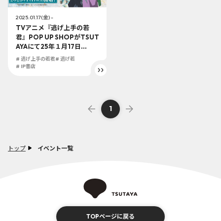
2025.01.17(金) -
TVアニメ『逃げ上手の若
君』POP UP SHOPがTSUT
AYAにて25年１月17日
（金）より開催決定！！
# 逃げ上手の若君
# 逃げ若
# IP書店
1
トップ
イベント一覧
TOPページに戻る