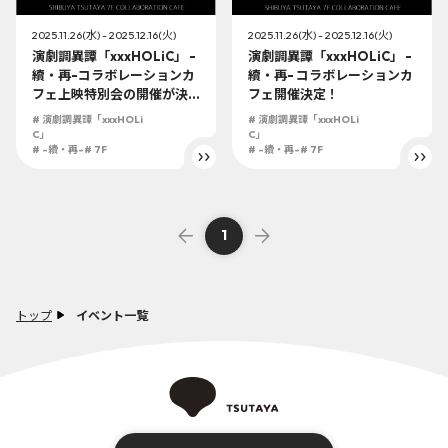
2025.11.26(水) - 2025.12.16(火)
2025.11.26(水) - 2025.12.16(火)
演劇調異譚「xxxHOLiC」 -
演劇調異譚「xxxHOLiC」 -
續・再-コラボレーションカ
續・再- コラボレーションカ
フェ上映特別会の開催が決
フェ開催決定！
定！
# 演劇調異譚「xxxHOLi
# 演劇調異譚「xxxHOLi
C」
C」
# -續・再-
# 7F
# -續・再-
# 7F
1
トップ
イベント一覧