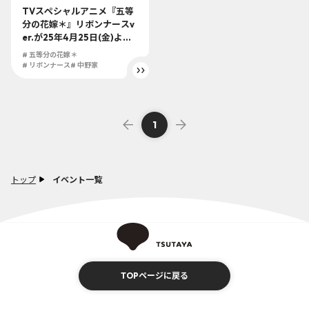
TVスペシャルアニメ『五等
分の花嫁＊』リボンナースv
er.が25年4月25日(金)より
TSUTAYAにて発売決
# 五等分の花嫁＊
定！！！新作描き下ろしグ
# リボンナース
# 中野家
ッズ盛り沢山！
1
トップ
イベント一覧
TOPページに戻る