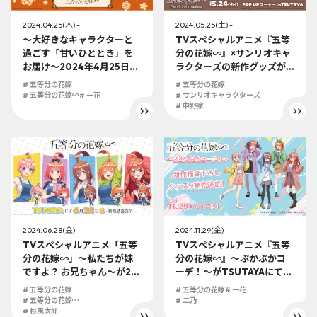
2024.04.25(木) -
2024.05.25(土) -
～大好きなキャラクターと
TVスペシャルアニメ『五等
過ごす「甘いひととき」を
分の花嫁∽』×サンリオキャ
お届け～2024年4月25日
ラクターズの新作グッズが
（木）にSHIBUYA TSUTAY
全国のTSUTAYAにて24年5
# 五等分の花嫁
# 五等分の花嫁
A 6階IP書店にてOSHIKASH
月24日（金）より発売決
# 五等分の花嫁∽
# 一花
# サンリオキャラクターズ
I『五等分の花嫁∽』＆新作
定！ 可愛さが止まらないグ
# 中野家
グッズが発売決定!!
ッズが盛り沢山!!
2024.06.28(金) -
2024.11.29(金) -
TVスペシャルアニメ「五等
TVスペシャルアニメ『五等
分の花嫁∽」～私たちが妹
分の花嫁∽』～ぶかぶかコ
ですよ？ お兄ちゃん～が24
ーデ！～がTSUTAYAにて発
年6月28日（金）より全国
売決定！24年11月29日
# 五等分の花嫁
# 五等分の花嫁
# 一花
のTSUTAYAにて発売開始!!
（金）より開始！
# 五等分の花嫁∽
# 二乃
# 杉風太郎