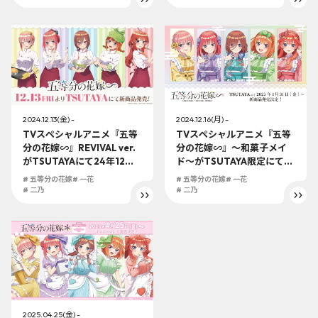
2024.12.13(金) -
2024.12.16(月) -
TVスペシャルアニメ『五等
TVスペシャルアニメ『五等
分の花嫁∽』REVIVAL ver.
分の花嫁∽』～和菓子メイ
がTSUTAYAにて24年12月1
ド～がTSUTAYA限定にて25
3日（金）より発売決定!! RE
年1月31日（金）より発売決
# 五等分の花嫁
# 一花
# 五等分の花嫁
# 一花
VIVAL制服姿の五つ子ちゃん
定!!
# 二乃
# 二乃
の描き下ろしが登場！
2025.04.25(金) -