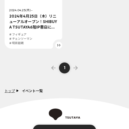
2024.04.25(木) -
2024年4月25日（木）リニ
ューアルオープン！SHIBUY
A TSUTAYA6階IP書店にてS
HIBUYA SCRAMBLE FIGUR
# フィギュア
Eのリアル販売実施が決定!!
# チェンソーマン
最高クオリティのフィギュ
# 呪術廻戦
アの数々がその場で購入で
きる特設コーナーが登場!!
1
トップ
イベント一覧