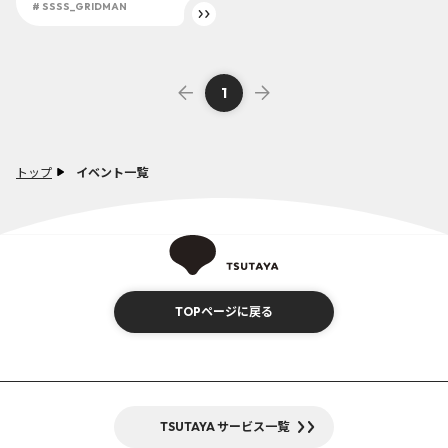
ス』 が発売開始！！ 六花の
# SSSS_GRIDMAN
オリジナル衣装フィギュア
展示も！！
1
トップ
イベント一覧
TOPページに戻る
TSUTAYA サービス一覧