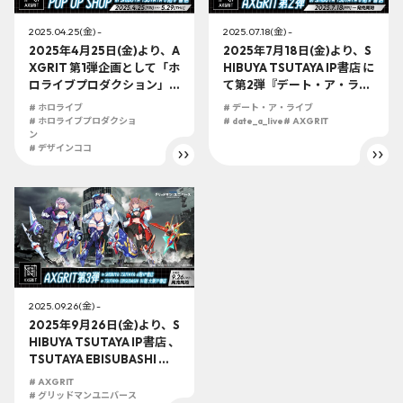
2025.04.25(金) -
2025.07.18(金) -
2025年4月25日(金)より、A
2025年7月18日(金)より、S
XGRIT 第1弾企画として「ホ
HIBUYA TSUTAYA IP書店 に
ロライブプロダクション」
て第2弾『デート・ア・ライ
所属 「ホロライブEnglish -
ブV』 が発売開始！！時崎狂
# ホロライブ
# デート・ア・ライブ
Advent-」 のPOP UP SHO
三のオリジナル衣装フィギ
# ホロライブプロダクショ
# date_a_live
# AXGRIT
PをSHIBUYA TSUTAYA 6階
ン
ュア展示も！！
# デザインココ
IP書店 にて開催‼
2025.09.26(金) -
2025年9月26日(金)より、S
HIBUYA TSUTAYA IP書店 、
TSUTAYA EBISUBASHI 大
阪IP書店にてAXGRIT 第3弾
# AXGRIT
『グリッドマン ユニバー
# グリッドマンユニバース