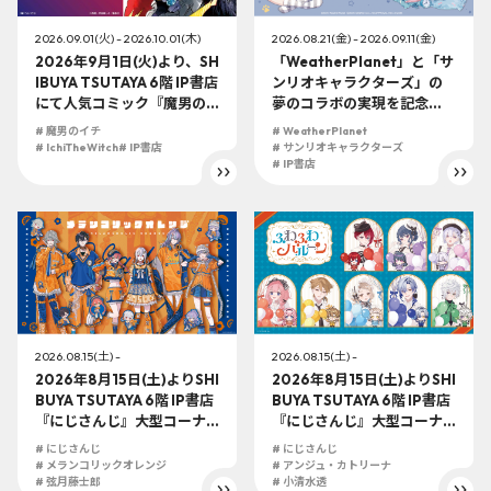
2026.09.01(火) - 2026.10.01(木)
2026.08.21(金) - 2026.09.11(金)
2026年9月1日(火)より、SH
「WeatherPlanet」と「サ
IBUYA TSUTAYA 6階 IP書店
ンリオキャラクターズ」の
にて人気コミック『魔男の
夢のコラボの実現を記念
イチ』TSUTAYA POP UP S
し、グッズの発売及びSHIB
# 魔男のイチ
# WeatherPlanet
HOP開催決定！
UYA TSUTAYA IP書店でのP
# IchiTheWitch
# IP書店
# サンリオキャラクターズ
OPUP STOREの実施が決
# IP書店
定！
2026.08.15(土) -
2026.08.15(土) -
2026年8月15日(土)よりSHI
2026年8月15日(土)よりSHI
BUYA TSUTAYA 6階 IP書店
BUYA TSUTAYA 6階 IP書店
『にじさんじ』大型コーナ
『にじさんじ』大型コーナ
ーにて『メランコリックオ
ーにて『ふわふわバルー
# にじさんじ
# にじさんじ
レンジ』展開決定！！
ン』展開決定！！
# メランコリックオレンジ
# アンジュ・カトリーナ
# 弦月藤士郎
# 小清水透