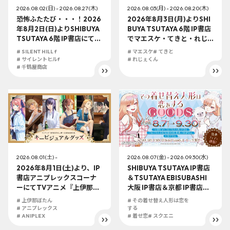
2026.08.02(日) - 2026.08.27(木)
2026.08.03(月) - 2026.08.20(木)
恐怖ふたたび・・・！2026
2026年8月3日(月)よりSHI
年8月2日(日)よりSHIBUYA
BUYA TSUTAYA 6階 IP書店
TSUTAYA 6階 IP書店にて、
でマエスケ・てきと・れじ
『SILENT HILL f』千鶴屋商
ぇくんコラボ企画『BIGBOY
# SILENT HILL f
# マエスケ
# てきと
店夏祭りin SHIBUYA TSUT
S ATTACK!!!』POP UP SH
# サイレントヒルf
# れじぇくん
AYAが開催決定。この夏は渋
# 千鶴屋商店
OP開催決定！
谷で美しくおぞましい夏を
過ごしましょう。
2026.08.01(土) -
2026.08.07(金) - 2026.09.30(水)
2026年8月1日(土)より、IP
SHIBUYA TSUTAYA IP書店
書店アニプレックスコーナ
＆TSUTAYA EBISUBASHI
ーにてTVアニメ『上伊那ぼ
大阪 IP書店＆京都 IP書店『S
たん、酔へる姿は百合の
QUARE ENIX Official Goo
# 上伊那ぼたん
# その着せ替え人形は恋を
花』 の展開が決定！！
dsコーナー』にて2026年8
# アニプレックス
する
# ANIPLEX
月7日(金)より「その着せ替
# 着せ恋
# スクエニ
え人形は恋をする」オフィ