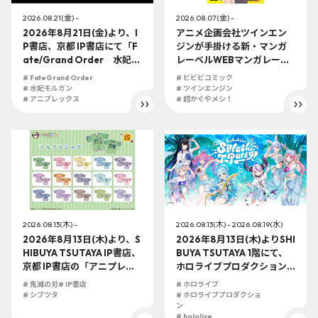
2026.08.21(金) -
2026.08.07(金) -
2026年8月21日(金)より、I
アニメ企画会社ツインエン
P書店、京都 IP書店にて「F
ジンが手掛ける新・マンガ
ate/Grand Order 水妃モ
レーベルWEBマンガレーベ
ルガン 1/7スケールフィギ
ル「ビビビコミック」創刊
# FateGrand Order
# ビビビコミック
ュア」の展開が決定！！
を記念して、2026年8月7日
# 水妃モルガン
# ツインエンジン
# アニプレックス
(金)よりIP書店、大阪 IP書
# 超かぐやメシ！
店、京都 IP書店にて「ビビ
ビコミック創刊記念号」購
入者特典実施が決定！！
2026.08.13(木) -
2026.08.13(木) - 2026.08.19(水)
2026年8月13日(木)より、S
2026年8月13日(木)よりSHI
HIBUYA TSUTAYA IP書店、
BUYA TSUTAYA 1階にて、
京都 IP書店の「アニプレッ
ホロライブプロダクション
クスオフィシャルストア」
この夏最大級のTシャツ展示
# 鬼滅の刃
# IP書店
# ホロライブ
にアニメ『鬼滅の刃』みに
イベントを開催！
# シブツタ
# ホロライブプロダクショ
隊士 フルグラフィックシ
ン
# hololive