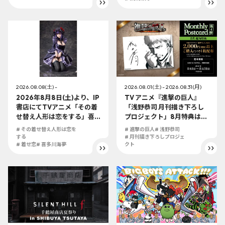
ャツが登場！
2026.08.08(土) -
2026.08.01(土) - 2026.08.31(月)
2026年8月8日(土)より、IP
TV アニメ『進撃の巨人』
書店にてTVアニメ「その着
「浅野恭司 月刊描き下ろし
せ替え人形は恋をする」喜
プロジェクト」8月特典はジ
多川海夢 黒江雫Ver. ノンス
ャン・キルシュタインが登
# その着せ替え人形は恋を
# 進撃の巨人
# 浅野恭司
ケールフィギュアの展開が
場。さらに浮世絵の趣を取
する
# 月刊描き下ろしプロジェ
決定！！
# 着せ恋
# 喜多川海夢
り入れた≪-UKIYO-≫serie
クト
sも！