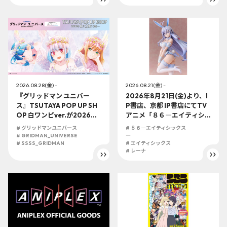
2026.08.28(金) -
2026.08.21(金) -
『グリッドマン ユニバー
2026年8月21日(金)より、I
ス』TSUTAYA POP UP SH
P書店、京都 IP書店にてTV
OP 白ワンピver.が2026年
アニメ「８６―エイティシ
8月28日(金)より開催決
ックス―」 レーナ バニーVe
# グリッドマンユニバース
# ８６―エイティシックス
定！！ 白いワンピースをテ
r. 1/7スケールフィギュアの
# GRIDMAN_UNIVERSE
―
ーマにした新規描き下ろし
# SSSS_GRIDMAN
展開が決定！！
# エイティシックス
# レーナ
＆描き起こしグッズが盛り
沢山！