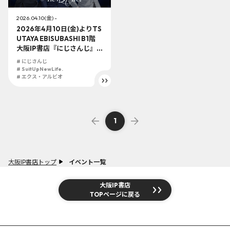
2026.04.10(金) -
2026年4月10日(金)よりTS
UTAYA EBISUBASHI B1階
大阪IP書店『にじさんじ』
大型コーナーにて『Suit Up,
# にじさんじ
New Life.』展開決定！！
# SuitUpNewLife.
# エクス・アルビオ
1
大阪IP書店トップ
イベント一覧
大阪IP書店
TOPページに戻る