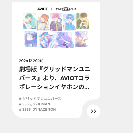
2024.12.20(金) -
劇場版『グリッドマンユニ
バース』より、AVIOTコラ
ボレーションイヤホンの発
売決定！ 「歌と声とが、重
# グリッドマンユニバース
なりあうよユニバース！」
# SSSS_GRIDMAN
# SSSS_DYNAZENON