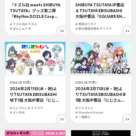
『ドズル社 meets SHIBUYA
SHIBUYA TSUTAYA IP書店
TSUTAYA』グッズ第二弾
＆TSUTAYA EBISUBASHI
「Rhythm DOZLE Corp」
大阪IP書店『SQUARE ENIX
が2026年1月23日(金)より
Official Goodsコーナー』
# ドズル社
# ドズル
# 黄泉のツガイ
全国の一部TSUTAYAにて販
にて2026年2月6日(金)より
# ぼんじゅうる
# 鋼の錬金術師
# ホリミヤ
売決定！
オフィシャルグッズ販売開
始！！
2026.02.11(水) -
2026.02.11(水) -
2026年2月11日(水・祝)よ
2026年2月11日(水・祝)よ
りTSUTAYA EBISUBASHI
りTSUTAYA EBISUBASHI B
地下1階 大阪IP書店『にじさ
1階 大阪IP書店『にじさん
んじ』大型コーナーにて
じ』大型コーナーにて『Sta
# にじさんじ
# えりぶり
# にじさんじ
『にじさんじぷち2026』展
ndard Goods Vol.7』展開
# よいゆめ
# Standard Goods
開決定！！
決定！！
# 一橋綾人