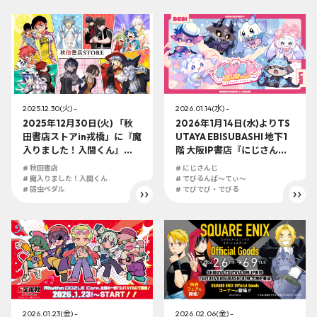
テーマにした新規描き下ろ
定！！
しイラストのグッズが盛り
沢山！！
2025.12.30(火) -
2026.01.14(水) -
2025年12月30日(火) 「秋
2026年1月14日(水)よりTS
田書店ストアin戎橋」に『魔
UTAYA EBISUBASHI 地下1
入りました！入間くん』
階 大阪IP書店『にじさん
『弱虫ペダル』『吸血鬼す
じ』大型コーナーにて『で
# 秋田書店
# にじさんじ
ぐ死ぬ』新作アイテム発売
びるんぱ～てぃ～』展開決
# 魔入りました！入間くん
# でびるんぱ～てぃ～
決定！！
# 弱虫ペダル
定！！
# でびでび・でびる
2026.01.23(金) -
2026.02.06(金) -