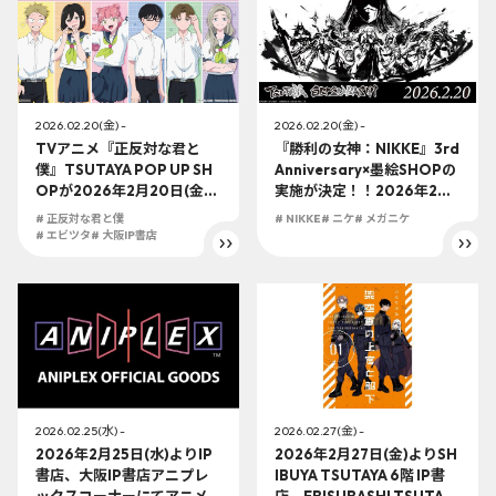
2026.02.20(金) -
2026.02.20(金) -
TVアニメ『正反対な君と
『勝利の女神：NIKKE』3rd
僕』TSUTAYA POP UP SH
Anniversary×墨絵SHOPの
OPが2026年2月20日(金)
実施が決定！！2026年2月2
より開催決定！！
0日(金)よりTSUTAYA EBIS
# 正反対な君と僕
# NIKKE
# ニケ
# メガニケ
UBASHI 大阪IP書店にて特
# エビツタ
# 大阪IP書店
大ビジュアルの展示やオリ
ジナルグッズの販売を実
施！！
2026.02.25(水) -
2026.02.27(金) -
2026年2月25日(水)よりIP
2026年2月27日(金)よりSH
書店、大阪IP書店アニプレ
IBUYA TSUTAYA 6階 IP書
ックスコーナーにてアニメ
店、EBISUBASHI TSUTAYA