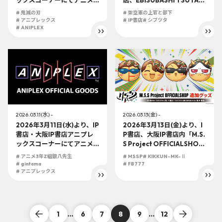
「鬼滅の刃」の展開が決
地下1階 大阪IP書店にて『架
# 鬼滅の刃
# 架空軍の上官と部下
定！！
空軍の上官と部下(1)』オリ
# アニプレックス
# IP書店
# シブツタ
# ANIPLEX
ジナル特典実施が決定！！
2026.03.11(水) -
2026.03.13(金) -
2026年3月11日(水)より、IP
2026年3月13日(金)より、I
書店・大阪IP書店アニプレ
P書店、大阪IP書店内「M.S.
ックスコーナーにてアニメ
S Project OFFICIALSHO
『3年Z組銀八先生』の展開
P」にてたこ焼きイラストグ
# アニメ3年Z組銀八先生
# MSSP
# KIKKUN-MK-Ⅱ
が決定！！
ッズが発売決定！！
# gintama
# FB777
# アニプレックス
1
...
6
7
8
9
...
12