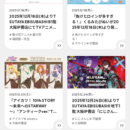
2025.12.18(木) -
2025.12.18(木) -
2025年12月18日(木)よりT
『負けヒロインが多すぎ
SUTAYA EBISUBASHI B1階
る！』くるみたぴぬいが20
大阪IP書店にてTVアニメ
25年12月18日(木)より発売
「その着せ替え人形は恋を
決定！！
# 着せ恋アニメ
# 着せ恋
# 負けヒロインが多すぎ
する」Season 2 POP UP S
# 福田晋一先生
る！
HOPの開催が決定！！
# マケイン
# IP書店
2025.12.20(土) -
2025.12.24(水) -
『アイカツ！ 10th STORY
2025年12月24日(水)よりT
～未来へのSTARWAY
SUTAYA EBISUBASHI 地下1
～』“アンティークver.”TS
階 大阪IP書店『にじさん
UTAYA POP UP SHOPが20
じ』大型コーナーにて『NIJI
# アイカツ
# aikatsu
# にじさんじ
# 不破湊
25年12月20日（土）より開
SANJI Stun Mode Type：F
# 大阪IP書店
# 三枝明那
催決定！！アンティークを
uwa＆Saegusa』展開決