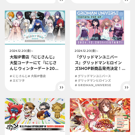
2024.12.20(金) -
2024.12.20(金) -
大阪IP書店「にじさんじ」
『グリッドマンユニバー
大型コーナーにて『にじさ
ス』グリッドマンヒロイン
んじ ウィンターデート2024
ズSHOP新商品発売決定！
グッズ～Memorial Gift
コスチュームチェンジ！を
# にじさんじ
# 大阪IP書店
# グリッドマンユニバース
～』展開決定!!
コンセプトに各キャラクタ
# エビツタ
# グリッドマンヒロインズ
ーの服装が入れ替わっちゃ
# GRIDMAN_UNIVERSE
います！