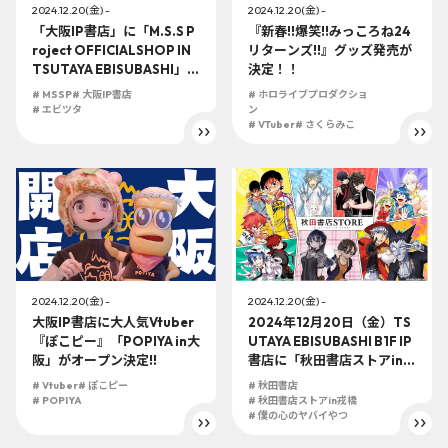
2024.12.20(金) -
2024.12.20(金) -
「大阪IP書店」に「M.S.S P
『新春!!爆笑!!みっころね24
roject OFFICIALSHOP IN
リターンズ!!』グッズ発売が
TSUTAYA EBISUBASHI」が
決定！！
登場!!! 大阪店舗限定アイテ
# MSSP
# 大阪IP書店
# ホロライブプロダクショ
ムの発売など特別企画盛り
# エビツタ
ン
沢山!!!
# VTuber
# さくらみこ
2024.12.20(金) -
2024.12.20(金) -
大阪IP書店に大人気Vtuber
2024年12月20日（金）TS
『ぽこピー』「POPIYA in大
UTAYA EBISUBASHI B1F IP
阪」がオープン決定!!
書店に「秋田書店ストアin戎
橋」がOPEN！！！『僕の
# Vtuber
# ぽこピー
# 秋田書店
心のヤバイやつ』『魔入り
# POPIYA
# 秋田書店ストアin戎橋
ました！入間くん if Episod
# 僕の心のヤバイやつ
e of 魔フィア』『吸血鬼す