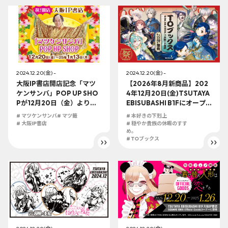
ぐ死ぬ』『弱虫ペダル』な
ど新作商品の発売が決定！
2024.12.20(金) -
2024.12.20(金) -
大阪IP書店開店記念「マツ
【2026年8月新商品】202
ケンサンバ」POP UP SHO
4年12月20日(金)TSUTAYA
Pが12月20日（金）より開
EBISUBASHI B1Fにオープ
催決定！年末年始はビバナ
ン！！IP書店にてTOブック
# マツケンサンバ
# マツ籤
# 本好きの下剋上
ンバ！
スPOP UP SHOP in大阪IP
# 大阪IP書店
# 穏やか貴族の休暇のすす
書店の展開が決定！！
め。
# TOブックス