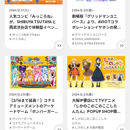
2024.12.17(火) -
2024.12.20(金) -
人気コンビ「みっころね」
劇場版『グリッドマンユニ
が、SHIBUYA TSUTAYA と
バース』より、AVIOTコラ
西武渋谷店で体験型イベン
ボレーションイヤホンの発
ト「みっころね神社 ゆく年
売決定！ 「歌と声とが、重
# みっころね
# VTuber
# グリッドマンユニバース
くる年」を開催決定!! 12月2
なりあうよユニバース！」
# さくらみこ
# SSSS_GRIDMAN
0日（金）からはTSUTAYA
# SSSS_DYNAZENON
EBISUBASHIでのPOP UP S
HOPも開催！
2024.12.20(金) -
2024.12.20(金) -
【2/16まで延長！】コナミ
大阪IP書店にてTVアニメ
アミューズメントのアーケ
『しかのこのこのここした
ードゲーム『ボンバーガー
んたん』POPUP SHOP開催
ル』大阪IP書店 POP UP SH
決定！
# ボンバーガール
# しかのこのこのここした
OPが開催決定！大阪でゴー
# コナミアミューズメント
んたん
ボンバー!!
# アーケードゲーム
# しかのこ
# 大阪IP書店