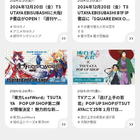
2024.12.20(金) -
2024.12.20(金) -
2024年12月20日（金）TS
2024年12月20日（金）TS
UTAYA EBISUBASHIに大阪I
UTAYA EBISUBASHI B1F IP
P書店がOPEN！『週刊ヤン
書店に『SQUARE ENIX Off
グジャンプ45周年記念 ヤ
icial Goodsコーナー』がO
# 100カノ
# その着せ替え人形は恋を
ングジャンプ×墨絵SHOP』
PEN！！「その着せ替え人
# アニメ100カノ
する
『君のことが大大大大大好
# 週刊ヤングジャンプ
形は恋をする」のオフィシ
# 着せ恋
# 着せ恋飯店
きな100人の彼女』の実施
ャルグッズが登場しま
が決定！！
す！！
2024.12.26(木) -
2025.01.17(金) -
『東方LostWord』TSUTA
TVアニメ『逃げ上手の若
YA POP UP SHOP第二弾
君』POP UP SHOPがTSUT
が開催決定！ 魅力的な新商
AYAにて25年１月17日
品が盛り沢山！2024年12月
（金）より開催決定!!
# 東方LostWord
# 逃げ上手の若君
# 逃げ若
26日（木）より開始！
# 指の上シリーズ
# 東方LW
# 大阪IP書店