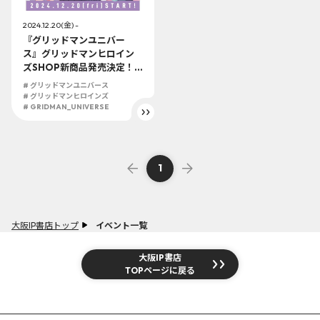
2024.12.20(金) -
『グリッドマンユニバー
ス』グリッドマンヒロイン
ズSHOP新商品発売決定！
コスチュームチェンジ！を
# グリッドマンユニバース
コンセプトに各キャラクタ
# グリッドマンヒロインズ
ーの服装が入れ替わっちゃ
# GRIDMAN_UNIVERSE
います！
1
大阪IP書店トップ
イベント一覧
大阪IP書店
TOPページに戻る