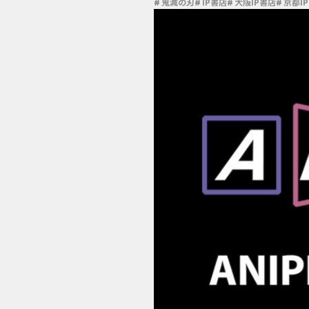
# 鬼滅の刃
# IP書店
# 大阪IP書店
# 京都I