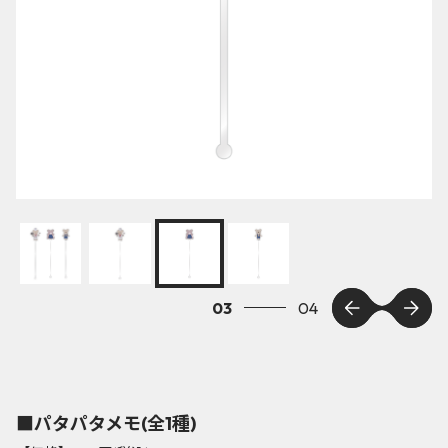
03
04
■パタパタメモ(全1種)