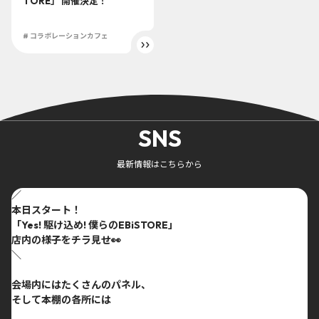
TORE」 開催決定！
# コラボレーションカフェ
SNS
最新情報はこちらから
／
本日スタート！
「Yes! 駆け込め! 僕らのEBiSTORE」
店内の様子をチラ見せ👀
＼
会場内にはたくさんのパネル、
そして本棚の各所には