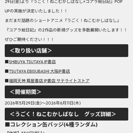
29日(金)より『うごく！ねこむかしばなし×コアラ絵日記』POP
UPの実施が決定いたしました！！
まだまだ話題のショートアニメ『うごく！ねこむかしばなし』
『コアラ絵日記』の2作品の新規グッズを多数展開いたします！！
ぜひご期待ください！！！
＜取り扱い店舗＞
■
SHIBUYA TSUTAYA IP書店
■
TSUTAYA EBISUBASHI 大阪IP書店
■
福岡天神 蔦屋書店 IP書店 サテライトストア
＜開催期間＞
2026年5月29日(金)～2026年6月11日(木)
＜うごく！ねこむかしばなし グッズ詳細＞
■コレクション缶バッジ(4種ランダム)