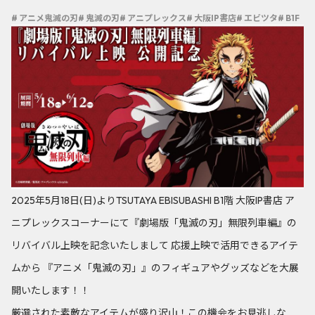
# アニメ鬼滅の刃
# 鬼滅の刃
# アニプレックス
# 大阪IP書店
# エビツタ
# B1F
2025年5月18日(日)よりTSUTAYA EBISUBASHI B1階 大阪IP書店 ア
ニプレックスコーナーにて『劇場版「鬼滅の刃」無限列車編』の
リバイバル上映を記念いたしまして 応援上映で活用できるアイテ
ムから 『アニメ「鬼滅の刃」』のフィギュアやグッズなどを大展
開いたします！！
厳選された素敵なアイテムが盛り沢山！この機会をお見逃しな